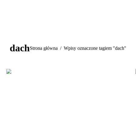
dach
Jesteś tutaj:
Strona główna
Wpisy oznaczone tagiem "dach"