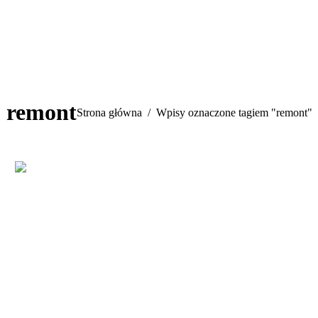
remont
Jesteś tutaj:
Strona główna
Wpisy oznaczone tagiem "remont"