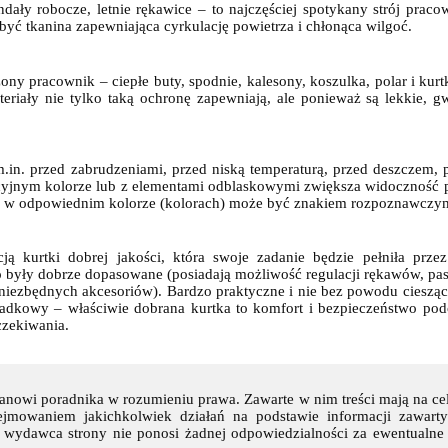
dały robocze, letnie rękawice – to najczęściej spotykany strój pracow
być tkanina zapewniająca cyrkulację powietrza i chłonąca wilgoć.
ny pracownik – ciepłe buty, spodnie, kalesony, koszulka, polar i ku
teriały nie tylko taką ochronę zapewniają, ale ponieważ są lekkie, 
 m.in. przed zabrudzeniami, przed niską temperaturą, przed deszczem
ncyjnym kolorze lub z elementami odblaskowymi zwiększa widoczność 
, w odpowiednim kolorze (kolorach) może być znakiem rozpoznawczym
cją kurtki dobrej jakości, która swoje zadanie będzie pełniła pr
o były dobrze dopasowane (posiadają możliwość regulacji rękawów, pa
h niezbędnych akcesoriów). Bardzo praktyczne i nie bez powodu ciesz
padkowy – właściwie dobrana kurtka to komfort i bezpieczeństwo po
czekiwania.
stanowi poradnika w rozumieniu prawa. Zawarte w nim treści mają na ce
mowaniem jakichkolwiek działań na podstawie informacji zawartych
z wydawca strony nie ponosi żadnej odpowiedzialności za ewentualne