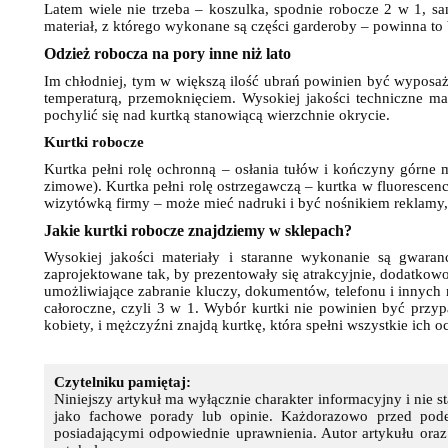
Latem wiele nie trzeba – koszulka, spodnie robocze 2 w 1, san
materiał, z którego wykonane są części garderoby – powinna to 
Odzież robocza na pory inne niż lato
Im chłodniej, tym w większą ilość ubrań powinien być wyposażo
temperaturą, przemoknięciem. Wysokiej jakości techniczne ma
pochylić się nad kurtką stanowiącą wierzchnie okrycie.
Kurtki robocze
Kurtka pełni rolę ochronną – osłania tułów i kończyny górne
zimowe). Kurtka pełni rolę ostrzegawczą – kurtka w fluoresce
wizytówką firmy – może mieć nadruki i być nośnikiem reklamy
Jakie
kurtki robocze
znajdziemy w sklepach?
Wysokiej jakości materiały i staranne wykonanie są gwaran
zaprojektowane tak, by prezentowały się atrakcyjnie, dodatkow
umożliwiające zabranie kluczy, dokumentów, telefonu i innyc
całoroczne, czyli 3 w 1. Wybór kurtki nie powinien być przy
kobiety, i mężczyźni znajdą kurtkę, która spełni wszystkie ich o
Czytelniku pamiętaj:
Niniejszy artykuł ma wyłącznie charakter informacyjny i nie 
jako fachowe porady lub opinie. Każdorazowo przed podej
posiadającymi odpowiednie uprawnienia. Autor artykułu ora