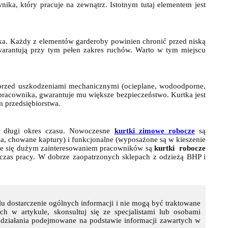
nika, który pracuje na zewnątrz. Istotnym tutaj elementem jest
rtka. Każdy z elementów garderoby powinien chronić przed niską
gwarantują przy tym pełen zakres ruchów. Warto w tym miejscu
, przed uszkodzeniami mechanicznymi (ocieplane, wodoodporne,
pracownika, gwarantuje mu większe bezpieczeństwo. Kurtka jest
 przedsiębiorstwa.
zez długi okres czasu. Nowoczesne
kurtki zimowe robocze
są
sa, chowane kaptury) i funkcjonalne (wyposażone są w kieszenie
ące się dużym zainteresowaniem pracowników są
kurtki robocze
dczas pracy. W dobrze zaopatrzonych sklepach z odzieżą BHP i
lu dostarczenie ogólnych informacji i nie mogą być traktowane
 w artykule, skonsultuj się ze specjalistami lub osobami
 działania podejmowane na podstawie informacji zawartych w