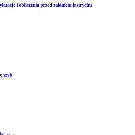
atacje i obliczenia przed zalaniem jastrychu
ę szyb
dach