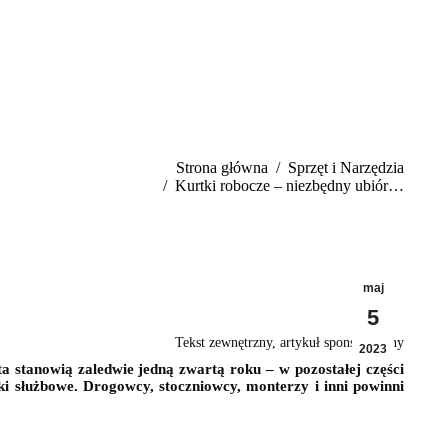
ś tutaj:
Strona główna
Sprzęt i Narzędzia
Kurtki robocze – niezbędny ubiór…
maj
5
Tekst zewnętrzny, artykuł sponsorowany
2023
ta stanowią zaledwie jedną zwartą roku – w pozostałej części
 służbowe. Drogowcy, stoczniowcy, monterzy i inni powinni