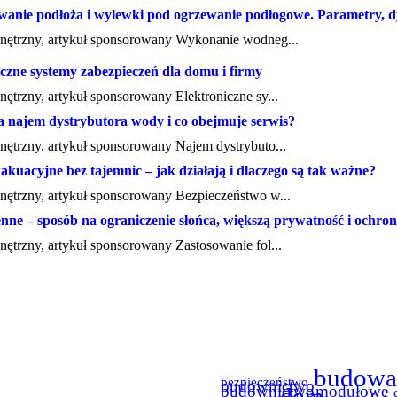
anie podłoża i wylewki pod ogrzewanie podłogowe. Parametry, dyl
nętrzny, artykuł sponsorowany Wykonanie wodneg...
czne systemy zabezpieczeń dla domu i firmy
nętrzny, artykuł sponsorowany Elektroniczne sy...
a najem dystrybutora wody i co obejmuje serwis?
nętrzny, artykuł sponsorowany Najem dystrybuto...
kuacyjne bez tajemnic – jak działają i dlaczego są tak ważne?
nętrzny, artykuł sponsorowany Bezpieczeństwo w...
enne – sposób na ograniczenie słońca, większą prywatność i ochron
nętrzny, artykuł sponsorowany Zastosowanie fol...
budowa
bezpieczeństwo
budownictwo
budownictwo modułowe