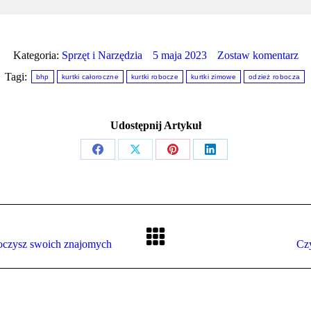
Kategoria:
Sprzęt i Narzędzia
5 maja 2023
Zostaw komentarz
Tagi:
bhp
kurtki całoroczne
kurtki robocze
kurtki zimowe
odzież robocza
Udostępnij Artykuł
Share
Share
Share
Share
on
on
on
on
Facebook
X
Pinterest
LinkedIn
Następny
koczysz swoich znajomych
Czy
wpis: